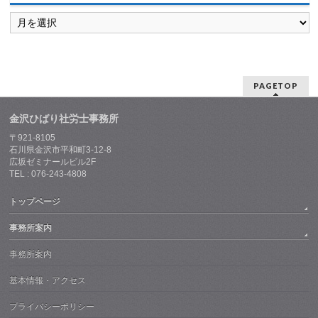
過
去
の
投
稿
は
PAGETOP
こ
ち
ら
金沢ひばり社労士事務所
〒921-8105
石川県金沢市平和町3-12-8
広坂ゼミナールビル2F
TEL : 076-243-4808
トップページ
事務所案内
事務所案内
基本情報・アクセス
プライバシーポリシー