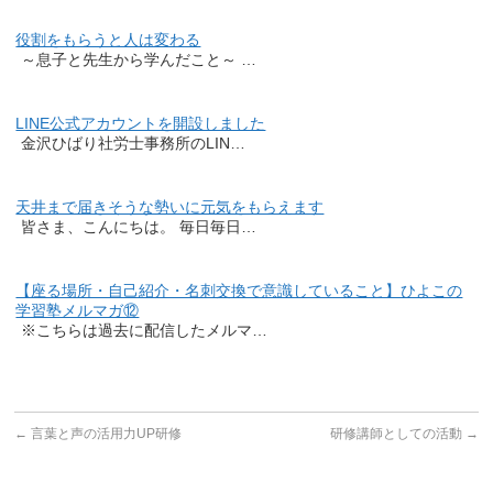
役割をもらうと人は変わる
～息子と先生から学んだこと～ …
LINE公式アカウントを開設しました
金沢ひばり社労士事務所のLIN…
天井まで届きそうな勢いに元気をもらえます
皆さま、こんにちは。 毎日毎日…
【座る場所・自己紹介・名刺交換で意識していること】ひよこの
学習塾メルマガ⑫
※こちらは過去に配信したメルマ…
←
言葉と声の活用力UP研修
研修講師としての活動
→