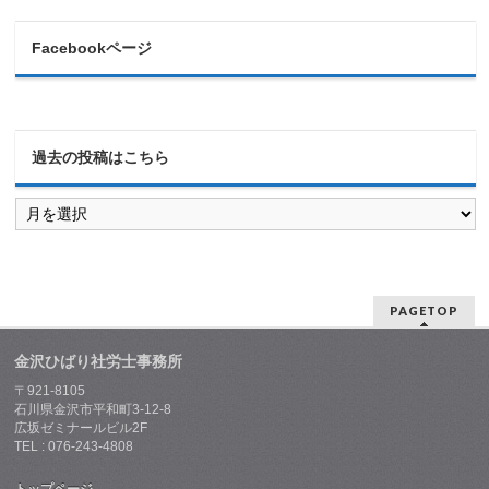
Facebookページ
過去の投稿はこちら
過
去
の
投
稿
は
PAGETOP
こ
ち
ら
金沢ひばり社労士事務所
〒921-8105
石川県金沢市平和町3-12-8
広坂ゼミナールビル2F
TEL : 076-243-4808
トップページ