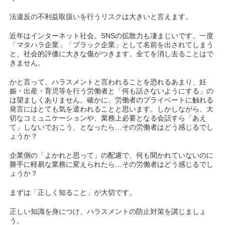
法違反の不利益取扱いを行うリスクは大きいと言えます。
近年はインターネット社会。SNSの拡散力も凄まじいです。一度
「マタハラ企業」「ブラック企業」として名前を出されてしまう
と、社会的評価に大きな傷がつきます。全てを消し去ることはで
きません。
かと言って、ハラスメントと言われることを恐れるあまり、妊
娠・出産・育児等を行う労働者と「何も話さないようにする」の
は望ましくありません。確かに、労働者のプライベートに触れる
発言にはとても気を遣われることと思います。しかしながら、大
切なコミュニケーションや、業務上必要となる会話すら「あえ
て」しないでおこう、となったら…その労働者はどう感じるでし
ょうか？
企業側の「よかれと思って」の配慮で、何も聞かれていないのに
勝手に軽易な業務に変えられたら…その労働者はどう感じるでし
ょうか？
まずは「正しく知ること」が大切です。
正しい知識を身につけ、ハラスメントの防止対策を講じましょ
う。