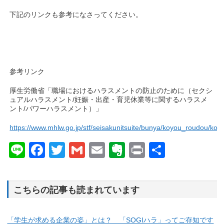
下記のリンクも参考になさってください。
参考リンク
厚生労働省「職場におけるハラスメントの防止のために（セクシ
ュアルハラスメント/妊娠・出産・育児休業等に関するハラスメ
ント/パワーハラスメント）」
https://www.mhlw.go.jp/stf/seisakunitsuite/bunya/koyou_roudou/koy
Line
Facebook
Twitter
Gmail
Email
Evernote
Print
共
有
こちらの記事も読まれています
「学生が求める企業の姿」とは？ 「SOGIハラ」ってご存知です