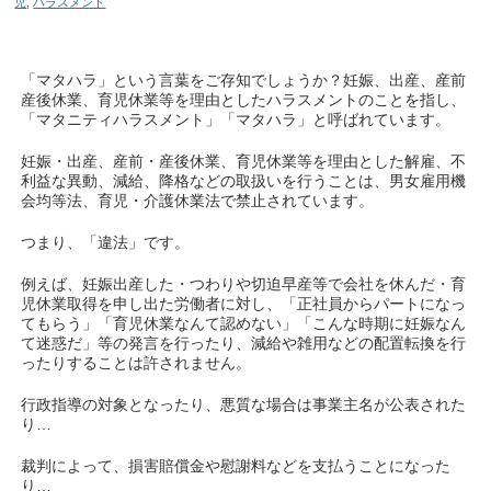
児
,
ハラスメント
「マタハラ」という言葉をご存知でしょうか？妊娠、出産、産前
産後休業、育児休業等を理由としたハラスメントのことを指し、
「マタニティハラスメント」「マタハラ」と呼ばれています。
妊娠・出産、産前・産後休業、育児休業等を理由とした解雇、不
利益な異動、減給、降格などの取扱いを行うことは、男女雇用機
会均等法、育児・介護休業法で禁止されています。
つまり、「違法」です。
例えば、妊娠出産した・つわりや切迫早産等で会社を休んだ・育
児休業取得を申し出た労働者に対し、「正社員からパートになっ
てもらう」「育児休業なんて認めない」「こんな時期に妊娠なん
て迷惑だ」等の発言を行ったり、減給や雑用などの配置転換を行
ったりすることは許されません。
行政指導の対象となったり、悪質な場合は事業主名が公表された
り…
裁判によって、損害賠償金や慰謝料などを支払うことになった
り…