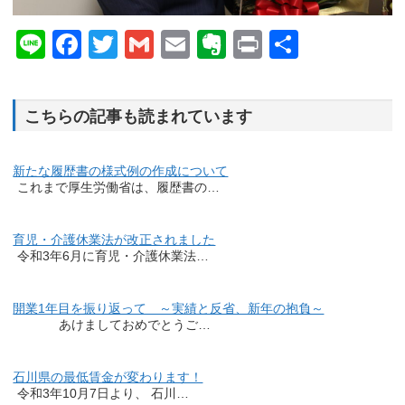
Line
Facebook
Twitter
Gmail
Email
Evernote
Print
共
有
こちらの記事も読まれています
新たな履歴書の様式例の作成について
これまで厚生労働省は、履歴書の…
育児・介護休業法が改正されました
令和3年6月に育児・介護休業法…
開業1年目を振り返って ～実績と反省、新年の抱負～
あけましておめでとうご…
石川県の最低賃金が変わります！
令和3年10月7日より、 石川…