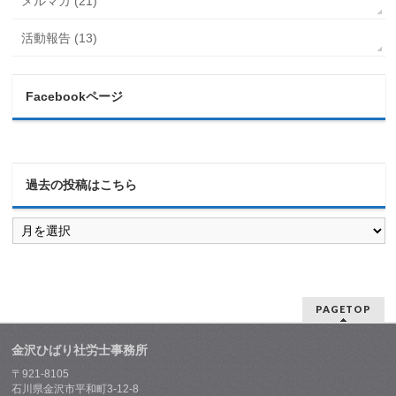
メルマガ (21)
活動報告 (13)
Facebookページ
過去の投稿はこちら
過
去
の
投
稿
は
PAGETOP
こ
ち
ら
金沢ひばり社労士事務所
〒921-8105
石川県金沢市平和町3-12-8